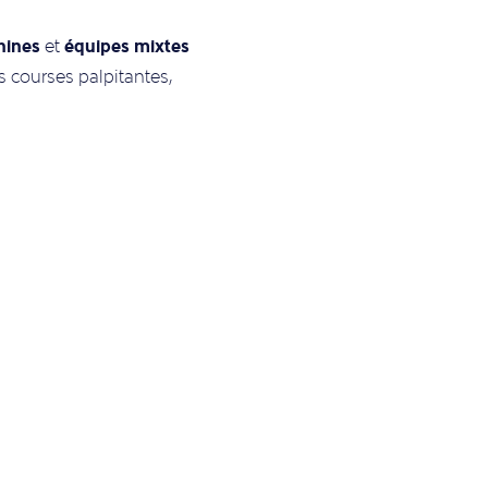
nines
équipes mixtes
et
s courses palpitantes,