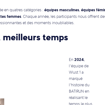
équipes masculines
équipes fémi
ée en quatres catégories :
,
xtes femmes
. Chaque année, les participants nous offrent de
ssionnantes et des moments inoubliables.
t meilleurs temps
2024
En
,
l’équipe de
Wust 1 a
marqué
l’histoire du
BATIRUN en
réalisant le
temps le plus