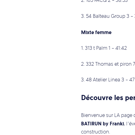
2. 165 FACQ 2 – 38:53
3. 54 Balteau Group 3 –
Mixte femme
1. 313 t Palm 1 – 41:42
2. 332 Thomas et piron 7
3. 48 Atelier Linea 3 – 4
Découvre les pe
Bienvenue sur LA page d
BATIRUN by Franki
, l’é
construction.