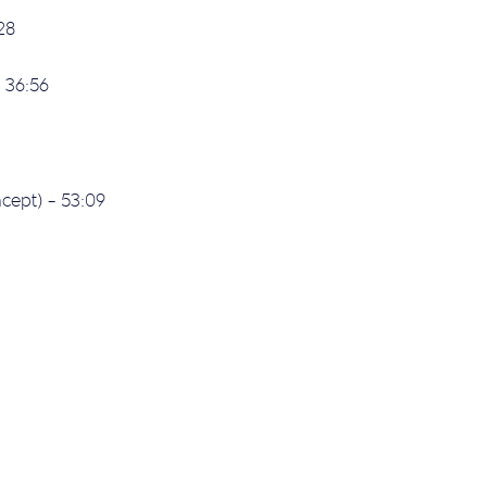
28
– 36:56
ncept) – 53:09